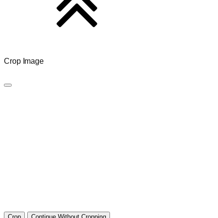
Crop Image
Crop
Continue Without Cropping