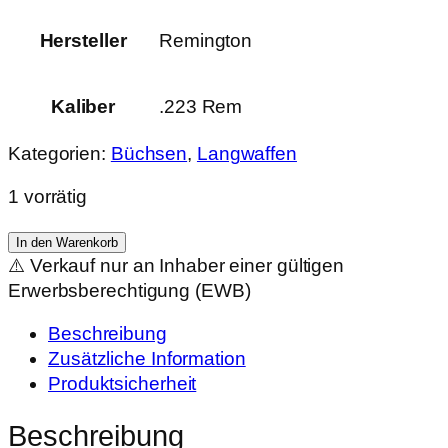
Hersteller
Remington
Kaliber
.223 Rem
Kategorien:
Büchsen
,
Langwaffen
1 vorrätig
Remington
In den Warenkorb
Model
⚠️ Verkauf nur an Inhaber einer gültigen
788
Erwerbsberechtigung (EWB)
Menge
Beschreibung
Zusätzliche Information
Produktsicherheit
Beschreibung