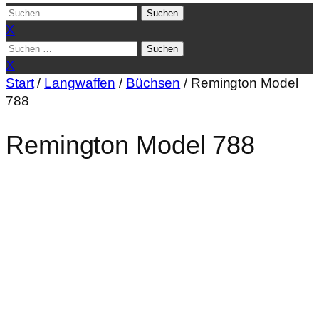
Suchen
nach:
X
Suchen
nach:
X
Start
/
Langwaffen
/
Büchsen
/ Remington Model
788
Remington Model 788